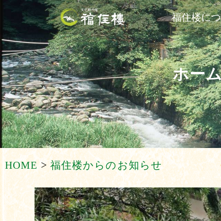
福住楼に
ホー
HOME
>
福住楼からのお知らせ