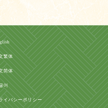
glish
文繁体
文简体
글어
ライバシーポリシー