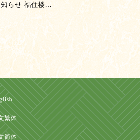
知らせ 福住楼…
glish
文繁体
文简体