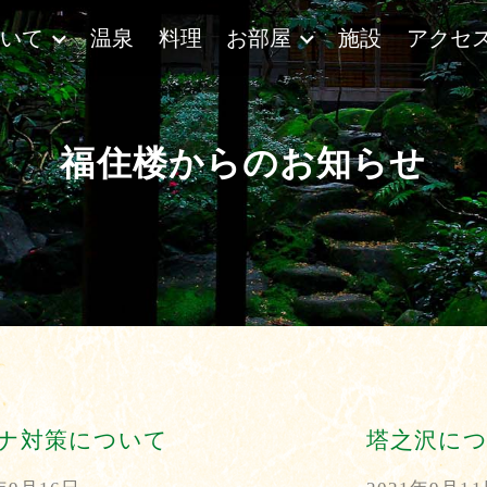
ついて
温泉
料理
お部屋
施設
アクセ
福住楼からのお知らせ
ナ対策について
塔之沢に