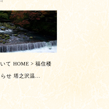
1日
て HOME > 福住楼
らせ 塔之沢温…